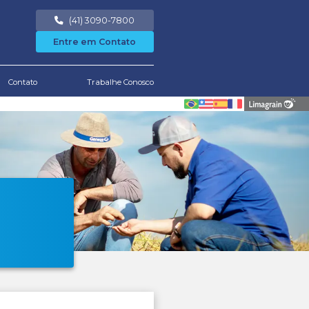
Área Restrita
Notícias
Downloads
Conta
load de informativo técnico
wnload de