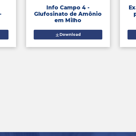
as Práticas de
mazenagem de
Info C
Sementes
Download