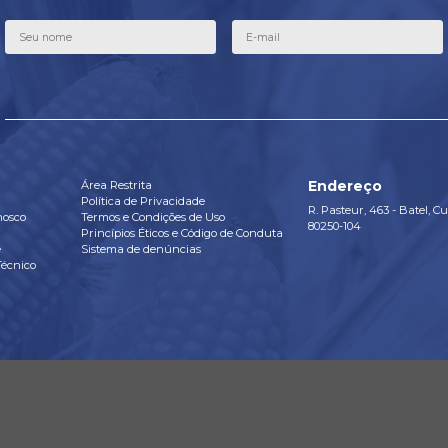
fo Campo 3 -
In
evejo Barriga-
Glufos
Verde
Download