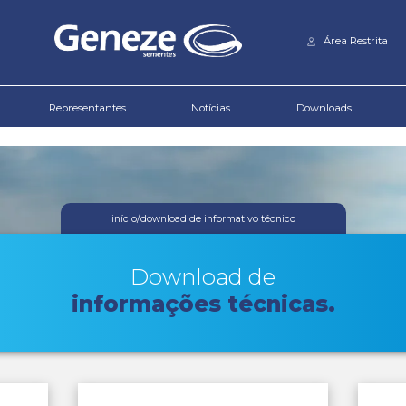
Download de
Informativo Técnico
Produtos
Representantes
início
/
down
Do