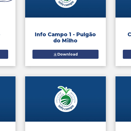
P
ção de Drones da
Mi
Agricultura
Download