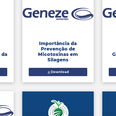
informa
Im