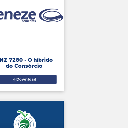
ções técnicas.
portância da