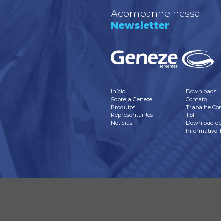
In
Perc