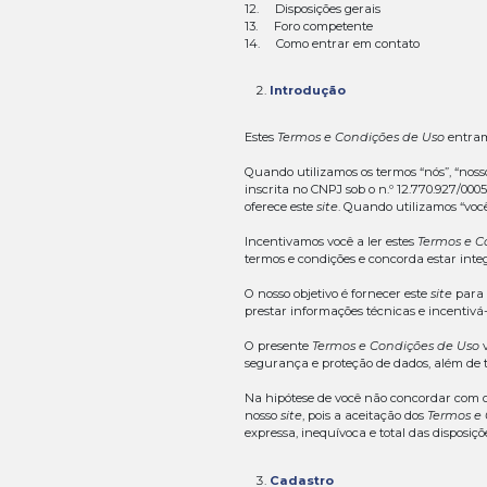
Para isso, sepa
1. Bem-vindo 
2. Introduçã
3. Cadastro
4. As suas res
5. Nossas resp
6.
Links
para
7. Comunicaçõe
8. Sistema de
8.1. Remoção d
8.2. Remoção d
8.3. Como denu
9. Propriedade
10. Interpretaçõ
11. Cancelamen
12. Disposições
13. Foro compe
14. Como entra