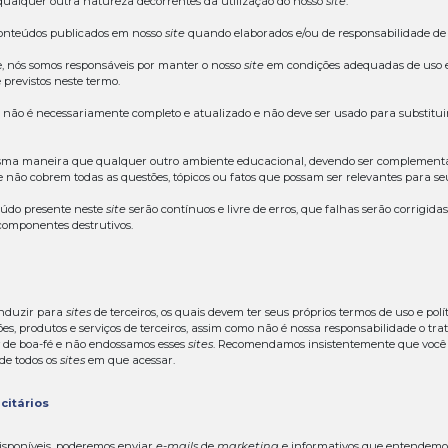
sso
site
você declara ser responsável por todos os seus atos
dos e documentos que fornecer são verdadeiros, completos 
 reconhece que é de sua responsabilidade a atualização 
 com aqueles informados em seu cadastro.
s por nós adotadas para a proteção dos seus dados, nos 
urança e a proteção das suas informações, dados e docum
 você se compromete a instalar e manter atualizados prog
ficar imediatamente se tomar ciência de qualquer violaçã
ete, ainda, a nos notificar, imediatamente, sobre qualque
a acessado o nosso
site
.
nda, estar ciente de que nossos parceiros comerciais poder
usive para oferecer ofertas exclusivas.