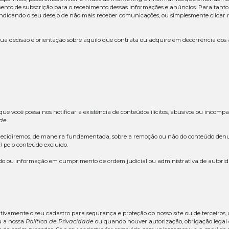
ar este
site
somente para o propósito em que é por nós dispo
o nosso consentimento prévio, expresso e escrito. Por exe
ressa por escrito: (i) associar as nossas marcas a nenhum
 o conteúdo não pode ser copiado, distribuído, republica
 e escrito, exceto quando para o seu uso pessoal. Ao fazer
ight
, marca comercial, nome comercial, marca de serviço o
tes
Termos e Condições de Uso
, “associar as nossas marc
 fonte de maneira que dê a terceiros a impressão de que tal
m cooperar conosco para cessar qualquer medida ilícita 
sponsabilidades
onsáveis, em nenhuma medida e esfera, pelo uso inadequ
civis ou criminais, cometidas por terceiros.