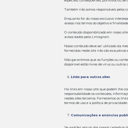
Ao acessar o no
informações, da
Você concorda e
em consonância
Além das medida
assegurar a seg
Da mesma forma,
como a nos noti
Você se comprom
pessoa que tenh
Você declara, ai
informados, incl