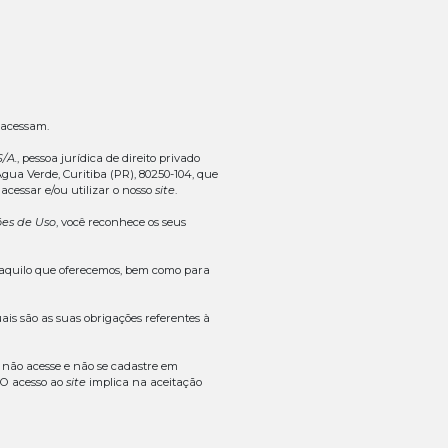
ópicos:
 Uso