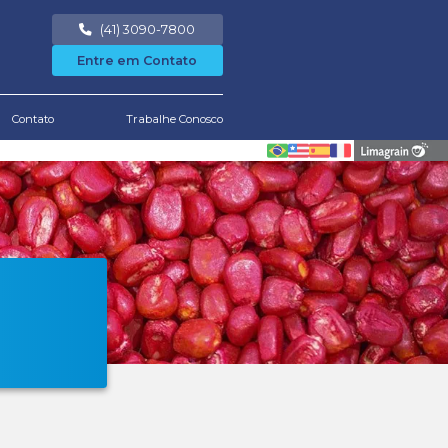
Área Restrita
Notícias
Downloads
Conta
nício
/
termos de uso
ermos e