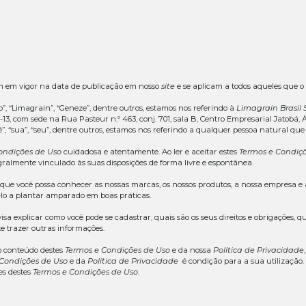
ramos estes
Termos e Condições de Uso
com os seguintes t
aos nossos
Termos e Condições de Uso
o
ponsabilidades e declarações de consentimento
onsabilidades
 outros
sites
s e anúncios publicitários
 denúncias
e conteúdos
e cadastros
nciar
 intelectual
es, alterações e atualizações dos
Termos e Condições de
to de cadastros
 gerais
tente
r em contato