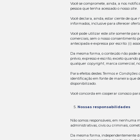
Na hipótese de 
nosso
site
, pois
expressa, inequí
Cadastro
Você pode se ca
como para se can
Ao nosso exclus
qualquer cadast
Reservamo-nos no
esclarecimentos
você se recuse a
nós cancelado.
As suas r