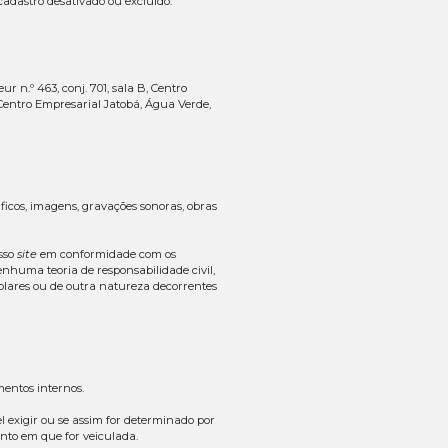
otada, não nos responsabilizamos por quaisquer danos dire
ntes da utilização do nosso
site
.
te
quando elaborados e/ou de responsabilidade de terceiros
nter o nosso
site
em condições adequadas de uso e seguranç
 atualizado e não deve ser usado para substituir quaisqu
 ambiente educacional, devendo ser complementado por ou
picos ou fatos que possam ser relevantes para seus objeti
tínuos e livre de erros, que falhas serão corrigidas ou que