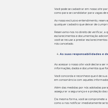
Introduçã
Estes
Termos e 
Quando utilizamo
inscrita no CNPJ
oferece este
site
Incentivamos voc
termos e condiçõ
O nosso objetivo
prestar informa
O presente
Term
segurança e pro