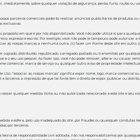
você não concordar com o conteúdo destes
Termos e Cond
 a aceitação dos
Termos e Condições de Uso
e da
Política
voca e total das disposições destes
Termos e Condições de
dastrar em nosso
site
para diferentes objetivos, dentre ele
didatar para vagas de emprego e estágio, envio de currícul
ivo entendimento, reservamo-nos no direito de negar o ca
ro que deixar de cumpri-los.
 direito de verificar, a qualquer momento, a veracidade do
 e documentação adicionais que julgar necessários para a
 prestar esclarecimentos ou a apresentar documentos, dado
esponsabilidades e declarações de consentiment