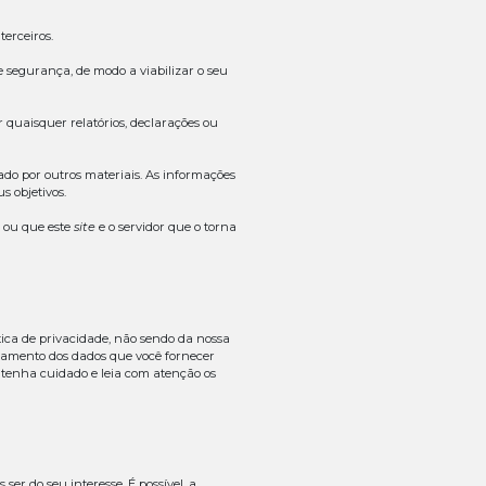
 nele praticados. E se você se cadastrar em nosso
site
, dec
e precisos em todos os seus termos.
imediata de quaisquer informações, dados ou documentos 
termos da nossa
Política de Privacidade
, você também é 
entos.
ramas que impeçam a violação do dispositivo utilizado p
o de segurança relacionada ao seu acesso.
r violação de segurança, perda, furto, roubo ou uso não 
ão realizar anúncios publicitários de produtos ou serviços