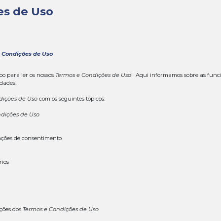
Cond
 e Condições de Uso
NDIÇÕES DE USO
ação em 25/01/2021)
o aos nossos
Termos e Condições de Uso
 você dedicar o seu tempo para ler os nossos
Termos e C
us direitos e responsabilidades.