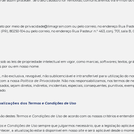
 independentemente da teoria de responsabilidade civil ad
equentes, punitivos ou de qualquer outra natureza decorre
os responsáveis pelos conteúdos publicados em nosso
si
 nosso exclusivo interesse, nós somos responsáveis por ma
s do objetivo e finalidade previstos neste termo.
onibilizado em nosso
site
não é necessariamente completo e
la
Limagrain
.
deve ser utilizado da mesma maneira que qualquer outro
e
site
não são exaustivas e não cobrem todas as questões, tó
que as funções ou conteúdo presente neste
site
serão con
 livres de vírus ou outros componentes destrutivos.
 outros
sites