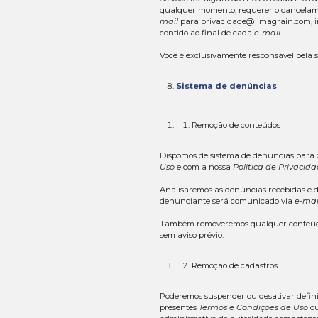
Você pode utiliz
comerciais, sem 
antecipada e exp
Da mesma forma,
prévio, expresso
qualquer
copyr
Para efeitos des
identificação em
disponibilizado.
Você concorda e
Nossas re
Não somos resp
administrativas, 