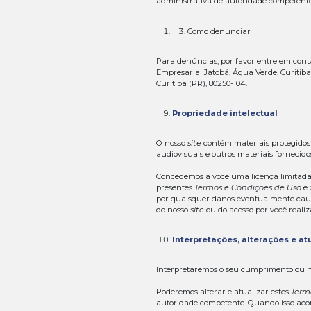
Da mesma forma,
especiais, cons
Também não som
Enquanto for do
acesso nos termo
O conteúdo disp
avisos dados pe
Nosso conteúdo 
fornecidas nest
Não garantimos 
disponível estão
Links
para