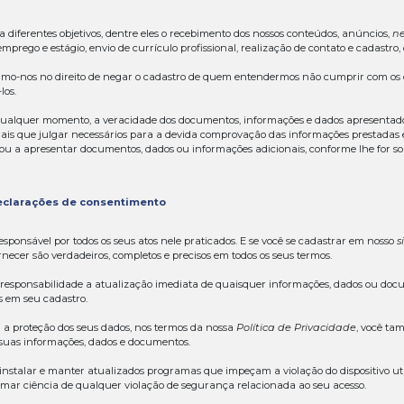
o
Condições de Uso
entram em vigor na data de publicaçã
s os termos “nós”, “nosso”, “Limagrain”, “Geneze”, dentre 
 sob o n.º 12.770.927/0005-13, com sede na Rua Pasteur n.º 
. Quando utilizamos “você”, “sua”, “seu”, dentre outros, e
ê a ler estes
Termos e Condições de Uso
cuidadosa e aten
es e concorda estar integralmente vinculado às suas dispo
 é fornecer este
site
para que você possa conhecer as noss
ções técnicas e incentivá-lo a plantar amparado em boas p
os e Condições de Uso
visa explicar como você pode se ca
teção de dados, além de te trazer outras informações.