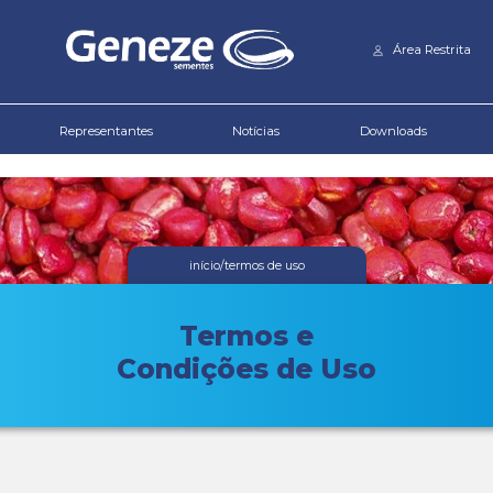
Download de
Informativo Técnico
Produtos
Representantes
i
T