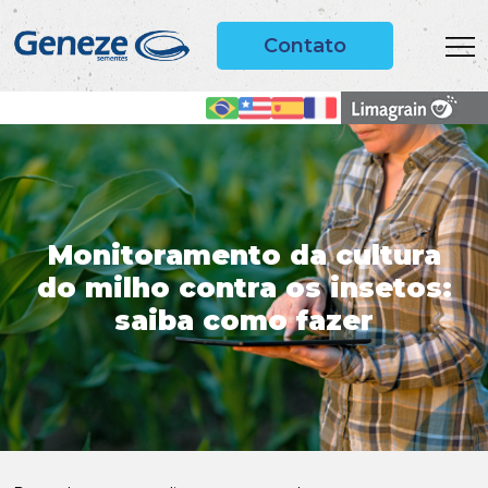
Contato
Monitoramento da cultura
do milho contra os insetos:
saiba como fazer